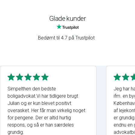
Glade kunder
Bedømt til 4.7 på Trustpilot
Simpelthen den bedste
Jeg har ha
boligadvokat.Vi har tidligere brugt
ifm. en by
Julian og er kun blevet positivt
København
overasket. Her får man virkelig noget
af lejekon
for pengene. Der er altid hurtig
er grundi
respons, og så er han særdeles
endnu en g
grundig.
advokatbi