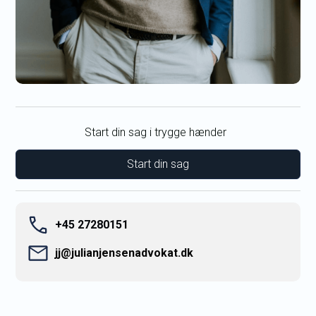
Start din sag i trygge hænder
+45 27280151
jj@julianjensenadvokat.dk