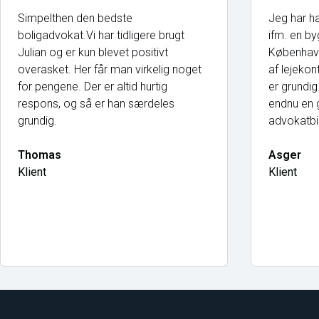
Simpelthen den bedste
Jeg har ha
boligadvokat.Vi har tidligere brugt
ifm. en by
Julian og er kun blevet positivt
København
overasket. Her får man virkelig noget
af lejekon
for pengene. Der er altid hurtig
er grundi
respons, og så er han særdeles
endnu en g
grundig.
advokatbi
Thomas
Asger
Klient
Klient